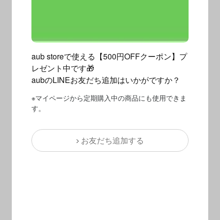
aub storeで使える【500円OFFクーポン】プ
レゼント中です🎁
aubのLINEお友だち追加はいかがですか？
※マイページから定期購入中の商品にも使用できま
す。
お友だち追加する