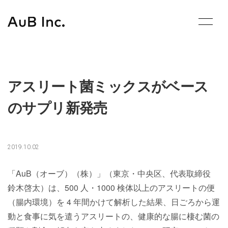
Skip
to
content
アスリート菌ミックスがベース
のサプリ新発売
2019.10.02
「AuB（オーブ）（株）」（東京・中央区、代表取締役
鈴木啓太）は、500 人・1000 検体以上のアスリートの便
（腸内環境）を 4 年間かけて解析した結果、日ごろから運
動と食事に気を遣うアスリートの、健康的な腸に棲む菌の