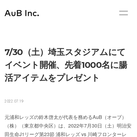
Skip
to
content
7/30（土）埼玉スタジアムにて
イベント開催、先着1000名に腸
活アイテムをプレゼント
2022.07.19
元浦和レッズの鈴木啓太が代表を務めるAuB（オーブ）
（株）（東京都中央区）は、2022年7月30日（土）明治安
田生命J1リーグ第23節 浦和レッズ vs 川崎フロンターレ