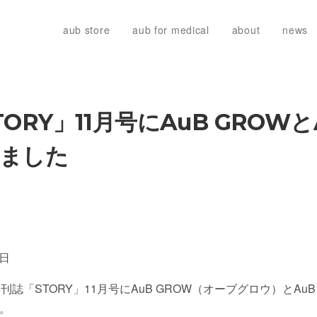
aub store
aub for medical
about
news
ORY」11月号にAuB GROWとA
ました
1日
誌「STORY」11月号にAuB GROW（オーブグロウ）とAuB
。