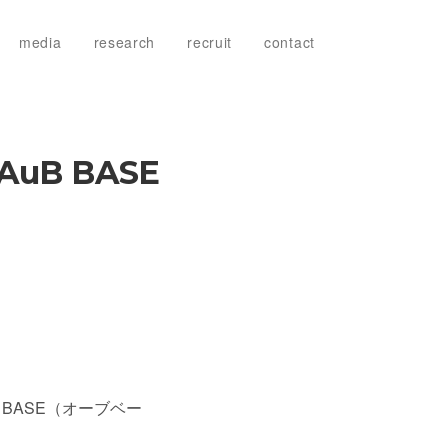
media
research
recruit
contact
uB BASE
 BASE（オーブベー