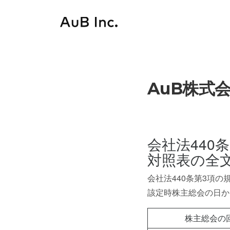
Skip
to
content
AuB株式
会社法440
対照表の全
会社法440条第3項
該定時株主総会の日か
株主総会の