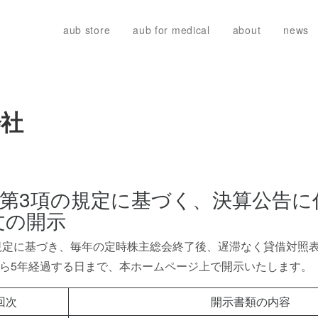
aub store
aub for medical
about
news
会社
条第3項の規定に基づく、決算公告
文の開示
の規定に基づき、毎年の定時株主総会終了後、遅滞なく貸借対照
ら5年経過する日まで、本ホームページ上で開示いたします。
回次
開示書類の内容