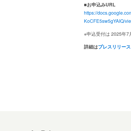
■お申込みURL
https://docs.google
KoCFE5sw5gYAIQ/vie
※申込受付は 2025年
詳細は
プレスリリース