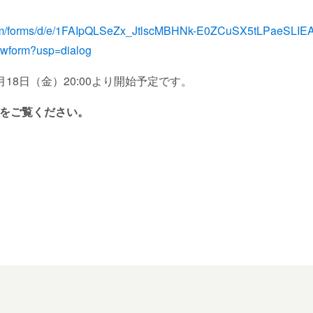
.com/forms/d/e/1FAIpQLSeZx_JtlscMBHNk-E0ZCuSX5tLPaeSLIEA
wform?usp=dialog
7月18日（金）20:00より開始予定です。
をご覧ください。