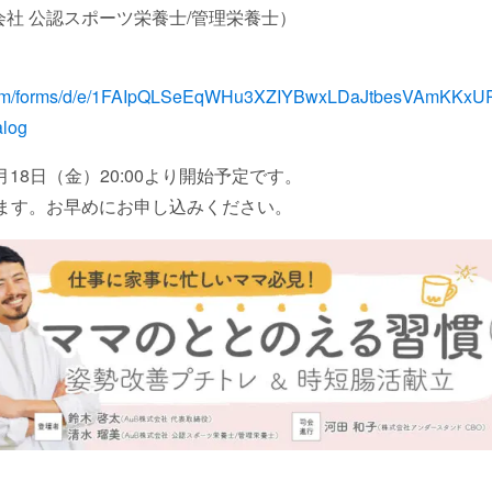
会社 公認スポーツ栄養士/管理栄養士）
e.com/forms/d/e/1FAIpQLSeEqWHu3XZIYBwxLDaJtbesVAmKK
alog
7月18日（金）20:00より開始予定です。
ます。お早めにお申し込みください。