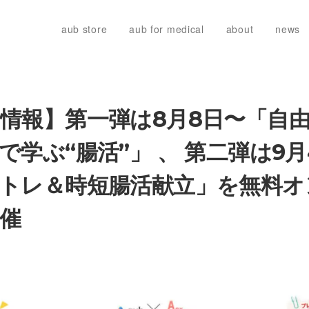
aub store
aub for medical
about
news
情報】第一弾は8月8日〜「自
で学ぶ“腸活”」 、 第二弾は9
トレ＆時短腸活献立」を無料オ
催