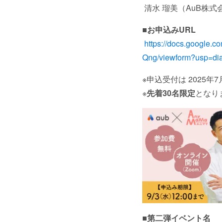
清水 瑠美（AuB株式
■お申込みURL
https://docs.googl
Qng/viewform?usp=di
※申込受付は 2025年
※
先着30名限定
となり
■第二弾イベント名