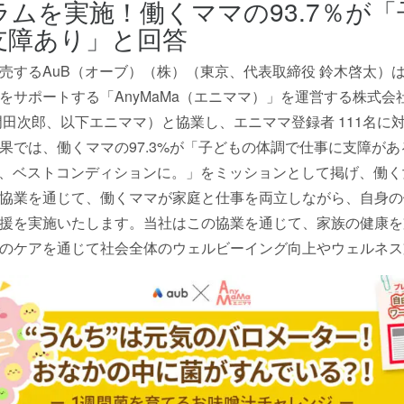
ムを実施！働くママの93.7％が
支障あり」と回答
売するAuB（オーブ）（株）（東京、代表取締役 鈴木啓太）
をサポートする「AnyMaMa（エニママ）」を運営する株式会
門田次郎、以下エニママ）と協業し、エニママ登録者 111名に
果では、働くママの97.3%が「子どもの体調で仕事に支障が
を、ベストコンディションに。」をミッションとして掲げ、働
協業を通じて、働くママが家庭と仕事を両立しながら、自身の
援を実施いたします。当社はこの協業を通じて、家族の健康を
のケアを通じて社会全体のウェルビーイング向上やウェルネ