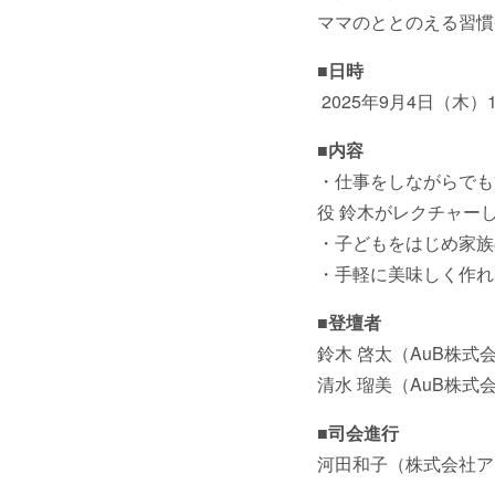
ママのととのえる習慣
■日時
2025年9月4日（木）1
■内容
・仕事をしながらでも
役 鈴木がレクチャー
・子どもをはじめ家
・手軽に美味しく作れ
■登壇者
鈴木 啓太（AuB株式
清水 瑠美（AuB株式
■司会進行
河田和子（株式会社ア