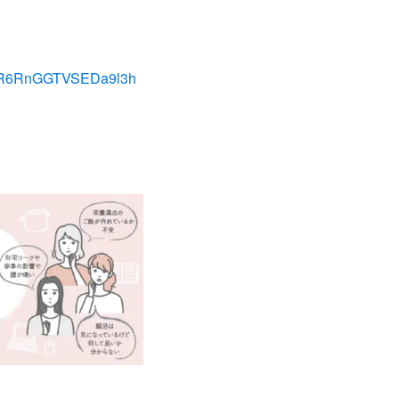
xUR6RnGGTVSEDa9l3h