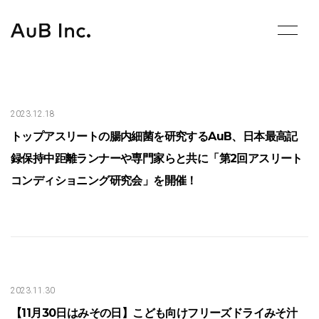
Skip
to
content
2023.12.18
トップアスリートの腸内細菌を研究するAuB、日本最高記
録保持中距離ランナーや専門家らと共に「第2回アスリート
コンディショニング研究会」を開催！
2023.11.30
【11月30日はみその日】こども向けフリーズドライみそ汁